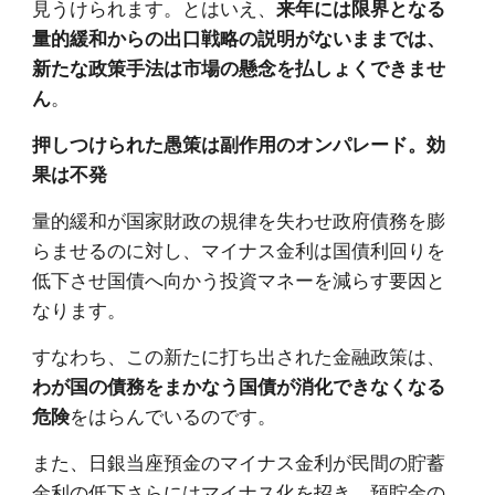
見うけられます。とはいえ、
来年には限界となる
量的緩和からの出口戦略の説明がないままでは、
新たな政策手法は市場の懸念を払しょくできませ
。
ん
押しつけられた愚策は副作用のオンパレード。効
果は不発
量的緩和が国家財政の規律を失わせ政府債務を膨
らませるのに対し、マイナス金利は国債利回りを
低下させ国債へ向かう投資マネーを減らす要因と
なります。
すなわち、この新たに打ち出された金融政策は、
わが国の債務をまかなう国債が消化できなくなる
をはらんでいるのです。
危険
また、日銀当座預金のマイナス金利が民間の貯蓄
金利の低下さらにはマイナス化を招き、預貯金の