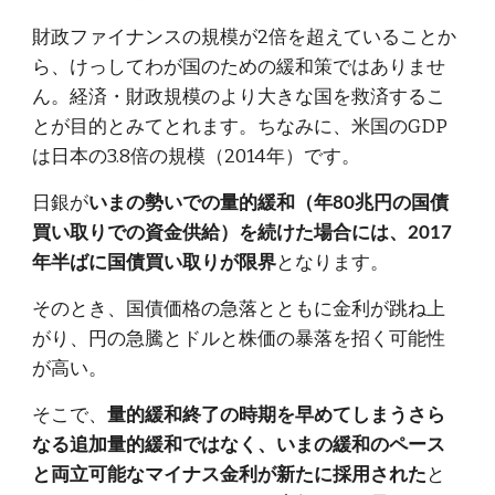
財政ファイナンスの規模が2倍を超えていることか
ら、けっしてわが国のための緩和策ではありませ
ん。経済・財政規模のより大きな国を救済するこ
とが目的とみてとれます。ちなみに、米国のGDP
は日本の3.8倍の規模（2014年）です。
日銀が
いまの勢いでの量的緩和（年80兆円の国債
買い取りでの資金供給）を続けた場合には、2017
となります。
年半ばに国債買い取りが限界
そのとき、国債価格の急落とともに金利が跳ね上
がり、円の急騰とドルと株価の暴落を招く可能性
が高い。
そこで、
量的緩和終了の時期を早めてしまうさら
なる追加量的緩和ではなく、いまの緩和のペース
と
と両立可能なマイナス金利が新たに採用された